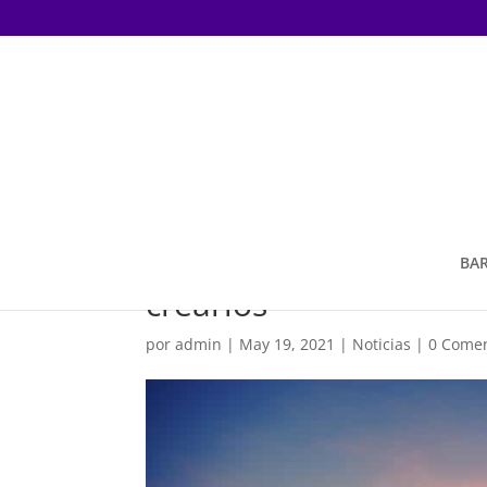
Hábitos saludables qu
BA
crearlos
por
admin
|
May 19, 2021
|
Noticias
|
0 Comen